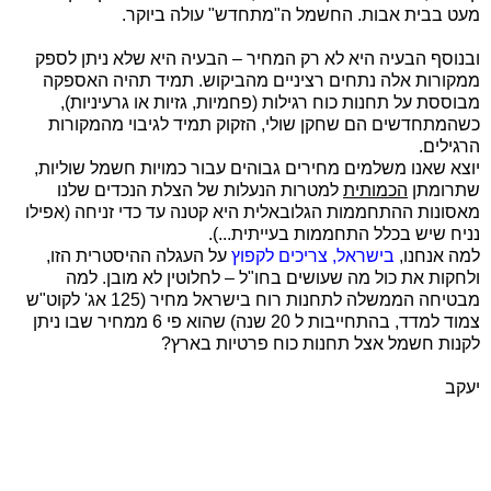
מעט בבית אבות. החשמל ה"מתחדש" עולה ביוקר.
ובנוסף הבעיה היא לא רק המחיר – הבעיה היא שלא ניתן לספק
ממקורות אלה נתחים רציניים מהביקוש. תמיד תהיה האספקה
מבוססת על תחנות כוח רגילות (פחמיות, גזיות או גרעיניות),
כשהמתחדשים הם שחקן שולי, הזקוק תמיד לגיבוי מהמקורות
הרגילים.
יוצא שאנו משלמים מחירים גבוהים עבור כמויות חשמל שוליות,
שתרומתן
הכמותית
למטרות הנעלות של הצלת הנכדים שלנו
מאסונות ההתחממות הגלובאלית היא קטנה עד כדי זניחה (אפילו
נניח שיש בכלל התחממות בעייתית...).
למה אנחנו,
בישראל, צריכים לקפוץ
על העגלה ההיסטרית הזו,
ולחקות את כול מה שעושים בחו"ל – לחלוטין לא מובן. למה
מבטיחה הממשלה לתחנות רוח בישראל מחיר (125 אג' לקוט"ש
צמוד למדד, בהתחייבות ל 20 שנה) שהוא פי 6 ממחיר שבו ניתן
לקנות חשמל אצל תחנות כוח פרטיות בארץ?
יעקב