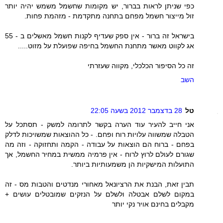
כפי שניתן לראות בברור, יש מקומות שחשמל משמש יהיה יותר
זול מייצור חשמל מפחם בתחנה מתקדמת - מזהמת פחות.
בישראל זה ברור - אין ספק שעדיף לקנות חשמל מאשלים ב - 55
אג לקווט מאשר מתחנת החשמל בחיפה שפועלת על מזוט.....
זה כל הסיפור הכלכלי, מקווה שעזרתי
השב
טל
28 בדצמבר 2012 בשעה 22:05
אני חייב להעיר עוד הערה בקשר לתרומה למשק - תסתכל על
הטבלה שמשווה עלויות רוח ופחם. - כל ההוצאות שמשויכות לדלק
בפחם - ברוח הם הוצאות על עבודה - הקמה ותחזוקה - וזה מה
שגורם לעולם לרוץ לרוח - אין פרמיה ממשית במחיר החשמל, אך
התועלות המישקיות הן משמעותיות ביותר.
תבין זאת, הבנת את הרציונאל מאחורי מנדטים והטבות מס - זה
במקום לשלם אבטלה ולשלם על הנזקים שמובטלים עושים +
מקבלים בחינם אויר נקי יותר