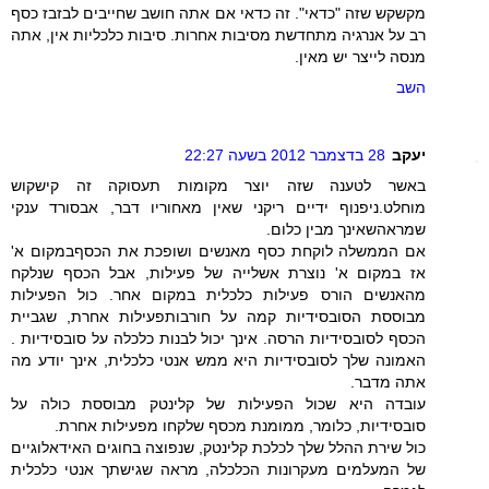
מקשקש שזה "כדאי". זה כדאי אם אתה חושב שחייבים לבזבז כסף
רב על אנרגיה מתחדשת מסיבות אחרות. סיבות כלכליות אין, אתה
מנסה לייצר יש מאין.
השב
יעקב
28 בדצמבר 2012 בשעה 22:27
באשר לטענה שזה יוצר מקומות תעסוקה זה קישקוש
מוחלט.ניפנוף ידיים ריקני שאין מאחוריו דבר, אבסורד ענקי
שמראהשאינך מבין כלום.
אם הממשלה לוקחת כסף מאנשים ושופכת את הכסףבמקום א'
אז במקום א' נוצרת אשלייה של פעילות, אבל הכסף שנלקח
מהאנשים הורס פעילות כלכלית במקום אחר. כול הפעילות
מבוססת הסובסידיות קמה על חורבותפעילות אחרת, שגביית
הכסף לסובסידיות הרסה. אינך יכול לבנות כלכלה על סובסידיות .
האמונה שלך לסובסידיות היא ממש אנטי כלכלית, אינך יודע מה
אתה מדבר.
עובדה היא שכול הפעילות של קלינטק מבוססת כולה על
סובסידיות, כלומר, ממומנת מכסף שלקחו מפעילות אחרת.
כול שירת ההלל שלך לכלכת קלינטק, שנפוצה בחוגים האידאלוגיים
של המעלמים מעקרונות הכלכלה, מראה שגישתך אנטי כלכלית