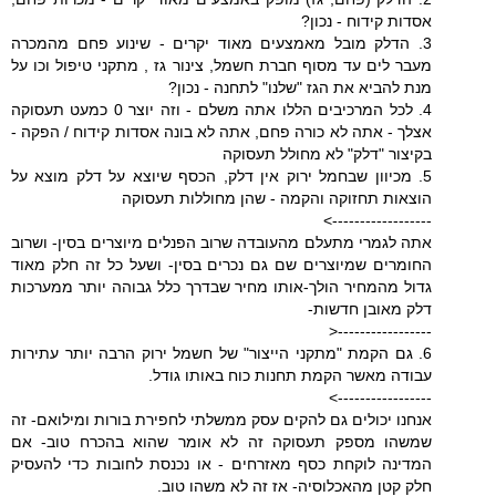
אסדות קידוח - נכון?
3. הדלק מובל מאמצעים מאוד יקרים - שינוע פחם מהמכרה
מעבר לים עד מסוף חברת חשמל, צינור גז , מתקני טיפול וכו על
מנת להביא את הגז "שלנו" לתחנה - נכון?
4. לכל המרכיבים הללו אתה משלם - וזה יוצר 0 כמעט תעסוקה
אצלך - אתה לא כורה פחם, אתה לא בונה אסדות קידוח / הפקה -
בקיצור "דלק" לא מחולל תעסוקה
5. מכיוון שבחמל ירוק אין דלק, הכסף שיוצא על דלק מוצא על
הוצאות תחזוקה והקמה - שהן מחוללות תעסוקה
------------------>
אתה לגמרי מתעלם מהעובדה שרוב הפנלים מיוצרים בסין- ושרוב
החומרים שמיוצרים שם גם נכרים בסין- ושעל כל זה חלק מאוד
גדול מהמחיר הולך-אותו מחיר שבדרך כלל גבוהה יותר ממערכות
דלק מאובן חדשות-
-----------------<
6. גם הקמת "מתקני הייצור" של חשמל ירוק הרבה יותר עתירות
עבודה מאשר הקמת תחנות כוח באותו גודל.
----------------->
אנחנו יכולים גם להקים עסק ממשלתי לחפירת בורות ומילואם- זה
שמשהו מספק תעסוקה זה לא אומר שהוא בהכרח טוב- אם
המדינה לוקחת כסף מאזרחים - או נכנסת לחובות כדי להעסיק
חלק קטן מהאכלוסיה- אז זה לא משהו טוב.