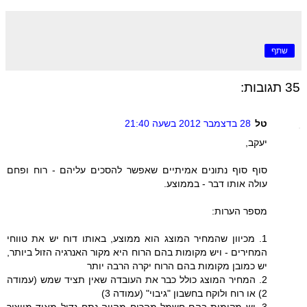
שתף
35 תגובות:
טל
28 בדצמבר 2012 בשעה 21:40
יעקב,
סוף סוף נתונים אמיתיים שאפשר להסכים עליהם - רוח ופחם
עולה אותו דבר - בממוצע.
מספר הערות:
1. מכיוון שהמחיר המוצג הוא ממוצע, באותו דוח יש את טווחי
המחירים - ויש מקומות בהם הרוח היא מקור האנרגיה הזול ביותר,
יש כמובן מקומות בהם הרוח יקרה הרבה יותר
2. המחיר המוצג כולל כבר את העובדה שאין תציד שמש (עמודה
2) או רוח ולוקח בחשבון "גיבוי" (עמודה 3)
3. יש מקומות בהם חשמל מהרוח מהווה נתח גדול מאוד מייצור