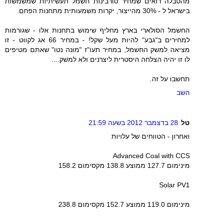
מהטבלה רואים שמחיר טורבינות חשמל תעשיתיות שמשמשות
בישראל ל - 30% מהייצור, יקרות משמעותית מתחנות הפחם.
החשמל הסולארי בארץ מחליף שימוש בתחנות אלו - שגורמות
למחירים ב"גבע" להיות מעל שקל! - במחיר 66 אג לקווט - זו
מציאה למשק החשמל, במחיר תעו"ז "מונה נטו" שאתם מטיפים
לו זו יהיה הצלחה היסטרית ליצרנים ולא למשק....
תחשבו על זה.
השב
טל
28 בדצמבר 2012 בשעה 21:59
ואחרון - הטווחים של עלויות
Advanced Coal with CCS
מינימום 127.7 ממוצע 138.8 מקסימום 158.2
Solar PV1
מינימום 119.0 ממוצע 152.7 מקסימום 238.8