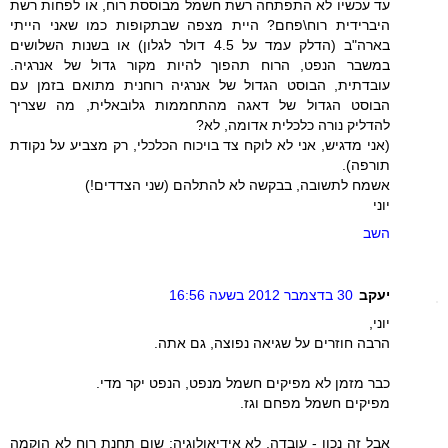
עד עכשיו לא התפתחה רשת חשמל מבוססת רוח, או לפחות רשת
היברידית רוח\פחם? היית מצפה שבתקופות כמו שאני הייתי
בארה"ב (הדלק עמד על 4.5 דולר לגלון) או בשנות השלושים
במשבר הנפט, הרוח תהפוך להיות מקור גדול של אנרגיה.
עובדתית, הבוסט הגדול של אנרגיה רוחנית מתואם בזמן עם
הבוסט הגדול של דאגה מהתחממות גלובאלית, מה שצריך
להדליק נורה כלכלית אדומה, לא?
(אני מדגיש, אני לא לוקח צד בויכוח הכלכלי, רק מצביע על נקודת
תורפה).
אשמח לתשובה, בבקשה לא להתלהם (שני הצדדים!)
יוני
השב
יעקב
30 בדצמבר 2012 בשעה 16:56
יוני,
הרבה חוזרים על שגיאה נפוצה, גם אתה.
כבר מזמן לא מפיקים חשמל מנפט, הנפט יקר מדי.
מפיקים חשמל מפחם וגז.
אבל זה נכון - עובדה, לא אידיאולוגיה: שום תחנת רוח לא הוקמה