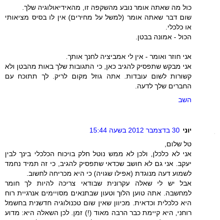
כול מה שאתה אומר נובע מהשקפה זו, מהאידיאולוגיה שלך.
שום דבר שאתה אומר (למשל על מחירים) אין לו בסיס מציאותי
או כלכלי.
הכול - אמונה בבטן.
אני חוזר ואומר - אין לי אמביציה לחנך אותך.
אני מבקש שתפסיק להגיב כאן, כי התגובות שלך באות מהבטן ולא
קשורות לשום עובדות. אתה גוזל מקום לריק. לך תתוכח עם
החברים שלך לדעה.
השב
יוני
30 בדצמבר 2012 בשעה 15:44
טל שלום,
אני לא כלכלן, ולכן לא ממש נוטל חלק בויכוח הכלכלי בינך לבין
יעקב. אני גם לא חושב שכדאי שתפסיק להגיב, כי זה תמיד נחמד
לשמוע דעה מנוגדת (אפילו שגויה) כי היא מכריחה לחשוב.
אבל יש לי שאלה עקרונית שבודאי צריכה להיות לך חומר
למחשבה. אתה טוען הלוך וטעון שבתנאים מסויימים אנרגיית רוח
היא כלכלית וכדאית. מכיוון שאין שום טכנולוגיה חדשנית בחשמל
רוחני, היא קיימת כבר הרבה מאוד (!) זמן. לכן השאלה היא: מדוע