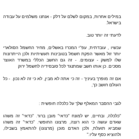
במילים אחרות, במקום לשלם על דלק - אנחנו משלמים על עבודה
בישראל.
לדעתי זה יותר טוב.
עכשיו , עובדתית, עפ"י המכרז באשלים, מחיר החשמל הסולארי
יותר זול מאשר הפקת חשמל בטובינות תעשיתיות ולכן הייתרונות
שלו למשק - עצומים. - זה גם החשב הכללי במשרד האוצר
מסכים. כן אותו חשב שמתנגד לכל סובסידיה לחשמל ירוק
אם זה מופרך בעיניך - זה כי אתה לא מבין, לא כי זה לא נכון. - כל
העולם חושב כך,
לגבי ההסבר המאלף שלך על כלכלה חופשית :
"כלכלה, ובחיים, יש למונח "כדאי" מובן ברור. "כדאי" זה משהו
שאדם עושה כי הוא רוצה, מרצונו החופשי. "כדאי" זה משהו
שמביא תועלת, ולכן האדם מוכן (מרצונו) להתאמץ בשבילו,
ולהוציא כסף עליו."