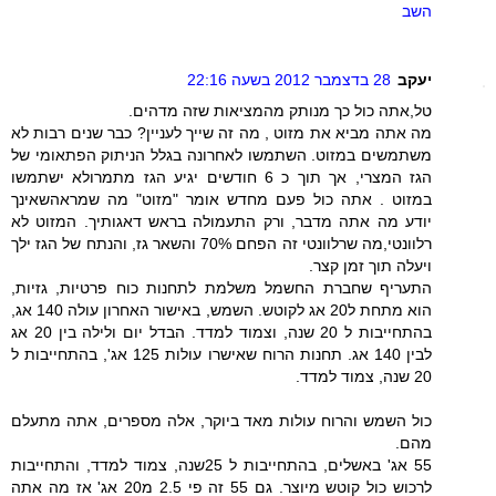
השב
יעקב
28 בדצמבר 2012 בשעה 22:16
טל,אתה כול כך מנותק מהמציאות שזה מדהים.
מה אתה מביא את מזוט , מה זה שייך לעניין? כבר שנים רבות לא
משתמשים במזוט. השתמשו לאחרונה בגלל הניתוק הפתאומי של
הגז המצרי, אך תוך כ 6 חודשים יגיע הגז מתמרולא ישתמשו
במזוט . אתה כול פעם מחדש אומר "מזוט" מה שמראהשאינך
יודע מה אתה מדבר, ורק התעמולה בראש דאגותיך. המזוט לא
רלוונטי,מה שרלוונטי זה הפחם 70% והשאר גז, והנתח של הגז ילך
ויעלה תוך זמן קצר.
התעריף שחברת החשמל משלמת לתחנות כוח פרטיות, גזיות,
הוא מתחת ל20 אג לקוטש. השמש, באישור האחרון עולה 140 אג,
בהתחייבות ל 20 שנה, וצמוד למדד. הבדל יום ולילה בין 20 אג
לבין 140 אג. תחנות הרוח שאישרו עולות 125 אג', בהתחייבות ל
20 שנה, צמוד למדד.
כול השמש והרוח עולות מאד ביוקר, אלה מספרים, אתה מתעלם
מהם.
55 אג' באשלים, בהתחייבות ל 25שנה, צמוד למדד, והתחייבות
לרכוש כול קוטש מיוצר. גם 55 זה פי 2.5 מ20 אג' אז מה אתה