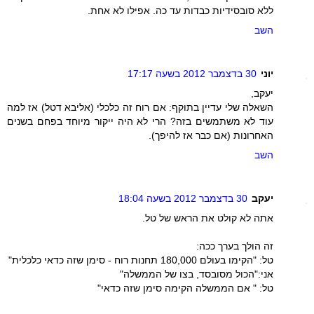
ללא סובסידיות כבדות עד כה. אפילו לא אחת.
השב
יוני
30 בדצמבר 2012 בשעה 17:17
יעקב,
השאלה שלי עדיין בתוקף: אם רוח זה כלכלי (אליבא דטל) אז למה
עוד לא משתמשים בזה? הרי לא היה ייקור מיוחד בפחם בשנים
האחרונות (אם כבר אז להיפך).
השב
יעקב
30 בדצמבר 2012 בשעה 18:04
אתה לא קולט את הראש של טל.
זה הולך בערך ככה:
טל: "הקימו בעולם 180,000 תחנות רוח - סימן שזה כדאי כלכלית"
אני:"הכול מסובסד, בצו של הממשלה"
טל: " אם הממשלה הקימה סימן שזה כדאי"