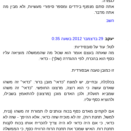
לגמרה.
אתה סתם מנפנף בידדים ומספר סיפורי מעשיות, ולא מבין מה
אתה מדבר.
השב
יעקב
29 בדצמבר 2012 בשעה 0:35
לטל: עוד על סובסידיות:
מה שאתה בעצם אומר הוא שכול מה שהממשלה מוציאה עליו
כסף הוא בהכרח, לפי ההגדרה (שלך) - כדאי.
זו כמובן טענה אבסורדית.
בכלכלה, ובחיים, יש למונח "כדאי" מובן ברור. "כדאי" זה משהו
שאדם עושה כי הוא רוצה, מרצונו החופשי. "כדאי" זה משהו
שמביא תועלת, ולכן האדם מוכן (מרצונו) להתאמץ בשבילו,
ולהוציא כסף עליו.
אם לוקחים מאדם כסף בכוח ונותנים לו תמורת זה משהו (נניח,
למשל, תחנת רוח), זה לא מוכיח שזה כדאי, אלא ההיפך - שזה לא
כדאי, כי אם היה כדאי לא היה צריך להכריח אותו בכוח לקנות
תחנת רוח. האיש שמכר את תחנת הרוח הרוויח כסף, כי הממשלה