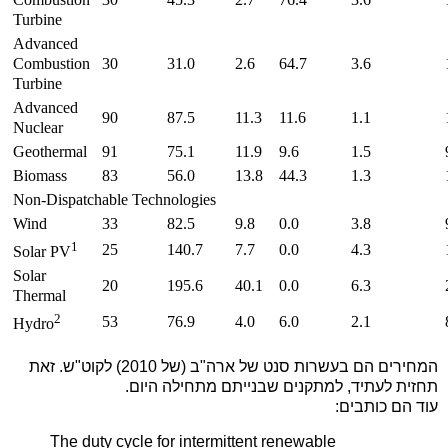
Turbine
Advanced
Combustion
30
31.0
2.6
64.7
3.6
Turbine
Advanced
90
87.5
11.3
11.6
1.1
Nuclear
Geothermal
91
75.1
11.9
9.6
1.5
Biomass
83
56.0
13.8
44.3
1.3
Non-Dispatchable Technologies
Wind
33
82.5
9.8
0.0
3.8
1
25
140.7
7.7
0.0
4.3
Solar PV
Solar
20
195.6
40.1
0.0
6.3
Thermal
2
53
76.9
4.0
6.0
2.1
Hydro
המחירים הם בעשרות סנט של ארה"ב (של 2010) לקוט"ש. זאת
תחזית לעתיד, למתקנים שבנייתם מתחילה היום.
עוד הם כותבים:
The duty cycle for intermittent renewable