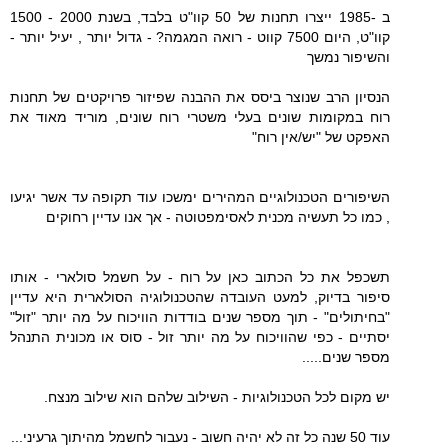
ב -1985 ייצרו תחנות של 50 קוו"ט בלבד, בשנת 2000 - 1500
קוו"ט, היום 7500 קווט - רואה המגמה? - גדול יותר , יעיל יותר -
והשיפור נמשך
הנסיון הרב שנוצר ביסס את ההבנה שפיזור פרויקטים של תחנות
רוח במקומות שונים בעלי משטרי רוח שונים, מוריד מאוד את
האפקט של "יש/אין רוח"
השיפורים הטכנולוגיים המהירים ימשכו עוד תקופה עד אשר יגיעו
, כמו כל תעשיה מכנית לאסימפטוטה - אך אנו עדיין רחוקים
תשכפל את כל הכתוב כאן על רוח - על חשמל סולארי - אותו
סיפור בדיוק, למעט העובדה שהטכנולוגיה הסולארית היא עדיין
"בחיתולים" - תוך מספר שנים בודדות הוויכוח על מה יותר "זול"
יסתיים - כפי שהוויכוח על מה יותר זול - סוס או מכונית התנהל
מספר שנים.....
יש מקום לכל הטכנולוגיות - השילוב שלהם הוא שילוב מנצח.
עוד 50 שנה כל זה לא יהיה חשוב - נעבור לחשמל מהיתוך גרעיני...