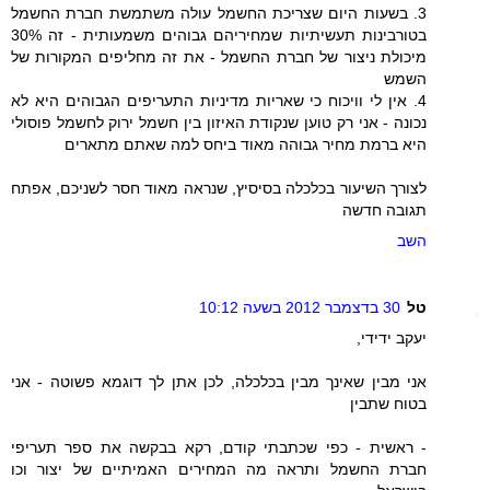
3. בשעות היום שצריכת החשמל עולה משתמשת חברת החשמל
בטורבינות תעשיתיות שמחיריהם גבוהים משמעותית - זה 30%
מיכולת ניצור של חברת החשמל - את זה מחליפים המקורות של
השמש
4. אין לי וויכוח כי שאריות מדיניות התעריפים הגבוהים היא לא
נכונה - אני רק טוען שנקודת האיזון בין חשמל ירוק לחשמל פוסולי
היא ברמת מחיר גבוהה מאוד ביחס למה שאתם מתארים
לצורך השיעור בכלכלה בסיסיץ, שנראה מאוד חסר לשניכם, אפתח
תגובה חדשה
השב
טל
30 בדצמבר 2012 בשעה 10:12
יעקב ידידי,
אני מבין שאינך מבין בכלכלה, לכן אתן לך דוגמא פשוטה - אני
בטוח שתבין
- ראשית - כפי שכתבתי קודם, רקא בבקשה את ספר תעריפי
חברת החשמל ותראה מה המחירים האמיתיים של יצור וכו