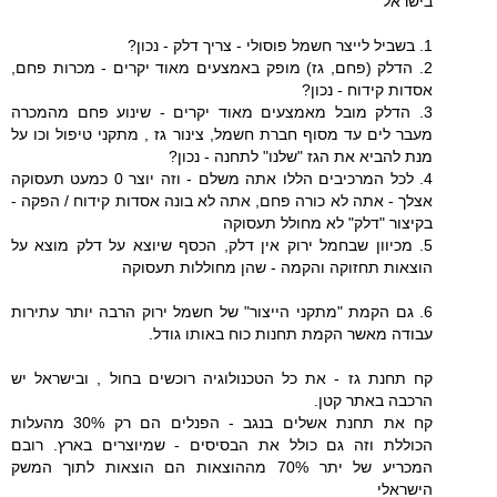
בישראל
1. בשביל לייצר חשמל פוסולי - צריך דלק - נכון?
2. הדלק (פחם, גז) מופק באמצעים מאוד יקרים - מכרות פחם,
אסדות קידוח - נכון?
3. הדלק מובל מאמצעים מאוד יקרים - שינוע פחם מהמכרה
מעבר לים עד מסוף חברת חשמל, צינור גז , מתקני טיפול וכו על
מנת להביא את הגז "שלנו" לתחנה - נכון?
4. לכל המרכיבים הללו אתה משלם - וזה יוצר 0 כמעט תעסוקה
אצלך - אתה לא כורה פחם, אתה לא בונה אסדות קידוח / הפקה -
בקיצור "דלק" לא מחולל תעסוקה
5. מכיוון שבחמל ירוק אין דלק, הכסף שיוצא על דלק מוצא על
הוצאות תחזוקה והקמה - שהן מחוללות תעסוקה
6. גם הקמת "מתקני הייצור" של חשמל ירוק הרבה יותר עתירות
עבודה מאשר הקמת תחנות כוח באותו גודל.
קח תחנת גז - את כל הטכנולוגיה רוכשים בחול , ובישראל יש
הרכבה באתר קטן.
קח את תחנת אשלים בנגב - הפנלים הם רק 30% מהעלות
הכוללת וזה גם כולל את הבסיסים - שמיוצרים בארץ. רובם
המכריע של יתר 70% מההוצאות הם הוצאות לתוך המשק
הישראלי