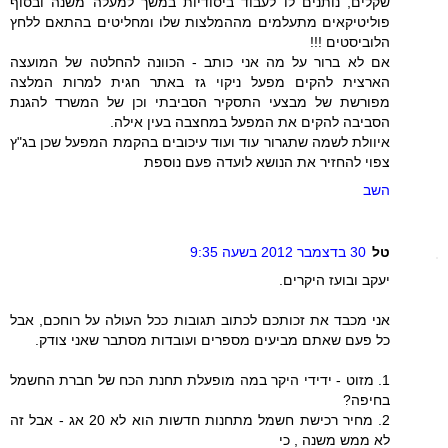
שקלים, נותנים לו לעבוד ביסודיות במשך למעלה משנה ובסוף
פוליטיקאים מתעלמים מההמלצות שלו ומחליטים בהתאם ללחץ
הלוביסטים !!!
אם לא ברור על מה אני כותב - הכוונה להחלטה של המועצה
הארצית להקים מפעל ניקוי גז באתר חגית למרות המלצה
מפורשת של מבצעי התסקיר הסביבתי וכן של המשרד להגנת
הסביבה להקים את המפעל במחצבה בעין אילה.
איוולת לשמה שתגרור עוד ועוד עיכובים בהקמת המפעל שכן בג"ץ
צפוי להחזיר את הנושא לועדה פעם נוספת
השב
טל
30 בדצמבר 2012 בשעה 9:35
יעקב ובועז היקרים.
אני מכבד את זכותכם לכתוב תגובות ככל העולה על רוחכם, אבל
כל פעם שאתם מביעים מספרים ועובדות מסתבר שאני צודק.
1. מזוט - ידידי היקר במה מופעלת תחנת הכח של חברת החשמל
בחיפה?
2. מחיר רכישת חשמל מתחנות חדשות הוא לא 20 אג - אבל זה
לא ממש משנה , כי