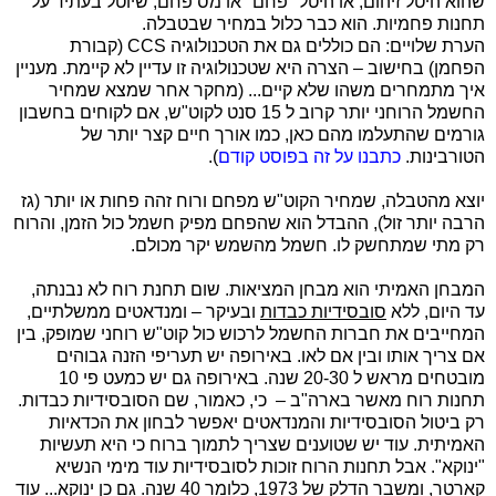
שהוא היטל זיהום, או היטל "פחם" או מס פחם, שיוטל בעתיד על
תחנות פחמיות. הוא כבר כלול במחיר שבטבלה.
הערת שלויים: הם כוללים גם את הטכנולוגיה
CCS
(קבורת
הפחמן) בחישוב – הצרה היא שטכנולוגיה זו עדיין לא קיימת. מעניין
איך מתמחרים משהו שלא קיים... (מחקר אחר שמצא שמחיר
החשמל הרוחני יותר קרוב ל 15 סנט לקוט"ש, אם לקוחים בחשבון
גורמים שהתעלמו מהם כאן, כמו אורך חיים קצר יותר של
הטורבינות.
כתבנו על זה בפוסט קודם
).
יוצא מהטבלה, שמחיר הקוט"ש מפחם ורוח זהה פחות או יותר (גז
הרבה יותר זול), ההבדל הוא שהפחם מפיק חשמל כול הזמן, והרוח
רק מתי שמתחשק לו. חשמל מהשמש יקר מכולם.
המבחן האמיתי הוא מבחן המציאות. שום תחנת רוח לא נבנתה,
עד היום, ללא
סובסידיות כבדות
ובעיקר – ומנדאטים ממשלתיים,
המחייבים את חברות החשמל לרכוש כול קוט"ש רוחני שמופק, בין
אם צריך אותו ובין אם לאו. באירופה יש תעריפי הזנה גבוהים
מובטחים מראש ל 20-30 שנה. באירופה גם יש כמעט פי 10
תחנות רוח מאשר בארה"ב – כי, כאמור, שם הסובסידיות כבדות.
רק ביטול הסובסידיות והמנדאטים יאפשר לבחון את הכדאיות
האמיתית. עוד יש שטוענים שצריך לתמוך ברוח כי היא תעשיות
"ינוקא". אבל תחנות הרוח זוכות לסובסידיות עוד מימי הנשיא
קארטר, ומשבר הדלק של 1973, כלומר 40 שנה. גם כן ינוקא... עוד