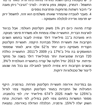
החשמל - דנמרק , טקסס, צפון גרמניה - לצרכי "הגיבוי" ניתן מענה
ע"י חיבור רשתות מרוחקות ופתרונות נוספים
4. מעבר לעובדה שהמחיר שאותו משלמים הוא זהה, לחשמל ירוק
יש תרומה אדירה לכלכלה ותעסוקה -
קנדה מהווה כיום רק 1% משוק הקלינטק העולמי, אבל בניגוד
לארצות הברית, התעשייה שלה צומחת ולא משדרת סימני מצוקה.
היא מוערכת ב־11 מיליארד דולר וצפויה לעבור בחמש השנים
הקרובות את תעשיית החלל מבחינת היקפה. תעשיית הקלינטק
הקנדית מעסיקה כיום יותר מ־52 אלף איש, לאחר שמספר
המועסקים בה גדל ב־17% בין 2009 ל־2011. התעשייה כוללת
720 חברות שמוציאות יותר ממיליארד דולר בשנה על מחקר
ופיתוח. עד 2013 יגדל חלקה של קנדה בתעשייה העולמית ל־3%,
ובשנים הקרובות היא צפויה להפוך למובילה גם בכל מה שנוגע
לייצור של טכנולוגיות ירוקות.
גם במדינות אירופה תעשיית הקלינטק פורחת. בגרמניה, היקף
הפעילות של החברות במגזר הקלינטק המקומי צפוי לגדול
ב־125% עד לשנת 2025 ל־674 מיליארד יורו, לפי בלומברג.
מספר המשרות בתחום צפוי לזנק במיליון, לפי הערכות, ונתח
השוק יעלה ל־15%. גרמניה, הכלכלה הגדולה באירופה, נמצאת