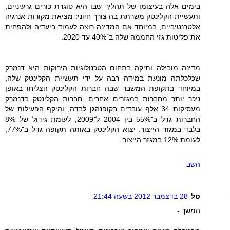
בימים אלה בעיצומו של תהליך שבו היא סוגרת כורים גרעיניים,
ותעשיית הקלינטק משרתת בה צורך חיוני: מציאת מקורות אנרגיה
אלטרנטיביים, במיוחד אם המדינה רוצה לעמוד ביעדיה ולהפחית
את פליטות גזי החממה שלה ב־40% עד 2020.
מדינה מובילה ותיקה בתחום הטכנולוגיות הירוקות היא דנמרק
שכלכלתה מונעת במידה רבה על ידי תעשיית הקלינטק שלה,
במיוחד בתקופת המשבר שבה חברות הקלינטק הצליחו באופן
ניכר יותר מחברות במגזרים אחרים. חברות הקלינטק בדנמרק
מעסיקות 34 אלף עובדים בקופנהגן לבדה, והיקף הפעילות של
החברות גדל ב־55% בין 2004 ל־2009, לעומת גידול של 8%
בלבד במגזר הייצור. יצוא הקלינטק באותה תקופה גדל ב־77%,
לעומת 12% במגזר הייצור.
השב
טל
28 בדצמבר 2012 בשעה 21:44
המשך -