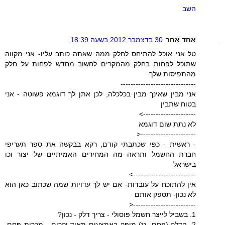
השב
אחד אחר
30 בדצמבר 2012 בשעה 18:39
טל אני אוכל להתיחס לחלק ממה שאתה כותב עליו- אני מקווה
שתוכל לפחות בחלק מהמקרים לחשוב מחדש לפחות על חלק
מהתפיסות שלך.
------------------------------
אני מבין שאינך מבין בכלכלה, לכן אתן לך דוגמא פשוטה - אני
בטוח שתבין
--------------------->
לא נתת שום דוגמא
----------------------<
- ראשית - כפי שכתבתי קודם, רקא בבקשה את ספר תעריפי
חברת החשמל ותראה מה המחירים האמיתיים של יצור וכו
בישראל
------------------------->
אין להתוכח על עובדות- אם יש לך עדויות שמה שכתוב כאן הוא
לא נכון- תספק אותם
-------------------------<
1. בשביל לייצר חשמל פוסולי - צריך דלק - נכון?
2. הדלק (פחם, גז) מופק באמצעים מאוד יקרים - מכרות פחם,