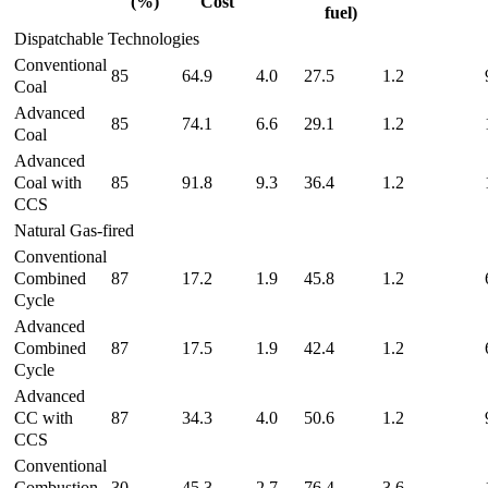
(%)
Cost
fuel)
Dispatchable Technologies
Conventional
85
64.9
4.0
27.5
1.2
Coal
Advanced
85
74.1
6.6
29.1
1.2
Coal
Advanced
Coal with
85
91.8
9.3
36.4
1.2
CCS
Natural Gas-fired
Conventional
Combined
87
17.2
1.9
45.8
1.2
Cycle
Advanced
Combined
87
17.5
1.9
42.4
1.2
Cycle
Advanced
CC with
87
34.3
4.0
50.6
1.2
CCS
Conventional
Combustion
30
45.3
2.7
76.4
3.6