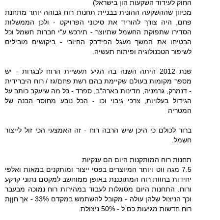
החוק לעידוד השקעות הון בישראל)
מכיוון שההשקעה ההונית בבניית תחנות רוח גבוהה יותר מתחנת
פחם, היה צורך להוריד את סיכוני הפרויקט - ולכן הממשלות
הסדירו שתפוקת החשמל שתיוצר - תירכש ע"י חברות חשמל וכל
הבטיחו את המשך מעגל הפידבק החיובי - ביקושים מובילים
לשיפור הטכנולוגיה ופיתוח תעשיה.
שנת 2012 היתה השנה בה הגיע תעשיית הרוח לבגרות - יש
מספר מקומות בעולם שקיימת בהם רשת פחם/גז / רוח היברידית
- דנמרק, גרמניה, מדינות בארה"ב, ספרד - כל מה שיעקב כותב על
הגידול בעלויות, צרכי גיבוי וכו - הכל נובע מחוסר הבנה של
המטריה
ברור לכולם כי היכן שיש הרבה רוח - זה האמצעי הכי זול לייצור
חשמל.
תחנות רוח המותקנות היום הם ענקיות
7.5 מגה ווט ויותר המיוצרים בפסי ייצור ומותקנים במאות ואלפי
יחידות בחוות רוח המתוכננת באופן ממוחשב למקסם נתוני קרקע
ורוח. התחנות היום מסוגלות לעבוד במהירות רוח נמוכה מבעבר
וכך הניצול שלהן עולה - מקובל להשתמש במקדם 33% - אך חןןת
רוח חדשות מגיעות כם ל - 50% ניצולת.