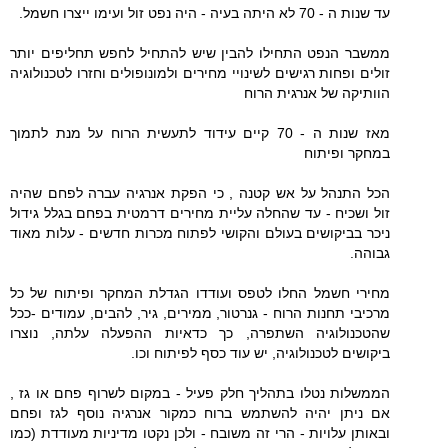
עד שנות ה - 70 לא היתה בעיה - היה נפט זול ועימו ייצרו חשמל.
ממשבר הנפט התחילו להבין שיש להתחיל לחפש תחליפים יותר
זולים ופחות רגישים לשינויי מחירים ולמונופולים וחזרו לטכנולוגיה
הוותיקה של אנרגית הרוח
מאז שנות ה - 70 קיים עידוד לתעשית הרוח על מנת לתמוך
במחקר ופיתוח
הכל התנהל על אש קטנה , כי הפקת אנרגיה עברה לפחם שהיה
זול ושכיח - עד שהחלה עליית מחירים דרמטית בפחם בגלל גידול
ניכר בביקושים בעולם והקושי לפתוח מכרות חדשים - עלות מאוד
גבוהה.
מחירי חשמל החלו לטפס ועודדו הגדלת המחקר ופיתוח של כל
מרכיבי תחנות הרוח - גנרטור, ממירים, גיר, להבים, עמודים -ככל
שהטכנולוגיה השתפרה, כך כדאיות ההפעלה עלתה, נוצרו
ביקושים לטכנולוגיה, יש עוד כסף לפיתוח וכו.
הממשלות נטלו בתהליך חלק פעיל - במקום לשרוף פחם או גז ,
אם ניתן יהיה להשתמש ברוח כמקור אנרגיה נוסף לגז ופחם
ובאותן עלויות - הרי זה משובח - ולכן נקטו מדיניות מעודדת (כמו