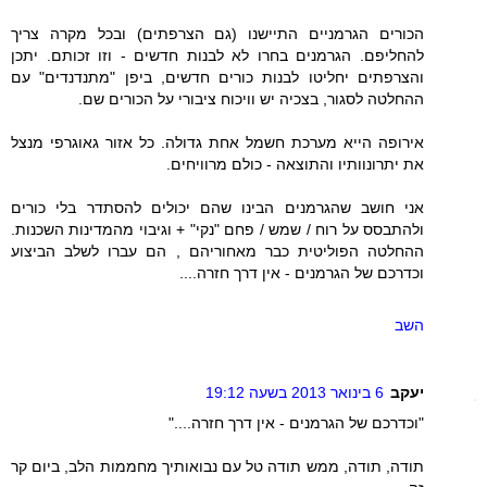
הכורים הגרמניים התיישנו (גם הצרפתים) ובכל מקרה צריך
להחליפם. הגרמנים בחרו לא לבנות חדשים - וזו זכותם. יתכן
והצרפתים יחליטו לבנות כורים חדשים, ביפן "מתנדנדים" עם
ההחלטה לסגור, בצכיה יש וויכוח ציבורי על הכורים שם.
אירופה הייא מערכת חשמל אחת גדולה. כל אזור גאוגרפי מנצל
את יתרונוותיו והתוצאה - כולם מרוויחים.
אני חושב שהגרמנים הבינו שהם יכולים להסתדר בלי כורים
ולהתבסס על רוח / שמש / פחם "נקי" + וגיבוי מהמדינות השכנות.
ההחלטה הפוליטית כבר מאחוריהם , הם עברו לשלב הביצוע
וכדרכם של הגרמנים - אין דרך חזרה....
השב
יעקב
6 בינואר 2013 בשעה 19:12
"וכדרכם של הגרמנים - אין דרך חזרה...."
תודה, תודה, ממש תודה טל עם נבואותיך מחממות הלב, ביום קר