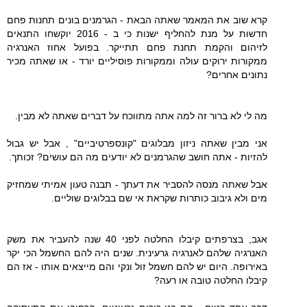
קרא שוב את המאמר שאתה הבאת - הגרמנים בונים תחנות פחם
חדשות על מנת להחליף ישנות כי ב - 2016 יוקשחו התנאים
לזיהום והקמת תחנת פחם תתייקר. בפועל אחוז האנרגיה
ממקורות ירוקים עולה וממקורות פוסיליים יורד - או שאתה מכיר
נתונים אחרים?
מה לי לא ברור זה למה אתה מתווכח על דברים שאתה לא מבין.
אני מבין שאתה ניזון מבלוגים "קונספרטיביים" , אבל יש גבול
להזיות - אתה חושב שהגרמנים לא יודעים מה הם עושים? זכותך.
אבל שאתה מנסה להסביר את דעתך - תבנה טעון אמיתי שמחזיק
מים ולא גיבוב כותרות שקראת אי שם בבלוגים שוליים.
אגב, בצרפתים קיבלו החלטה לפני 40 שנה להעביר את משק
האנרגיה שלהם לאנרגיה גרעינית. שנים היה להם החשמל הכי יקר
באירופה. היום יש להם חשמל זול ונקי והם מייצאים אותו - אז הם
קיבלו החלטה טובה או רעה?