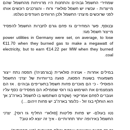
שמחירי החשמל גבוהים והתחנות היו מרוויחות מהחשמל שהם
מייצרות - עכשיו יש חשמל סולארי ורוח - והצרכנים רוכשים אותו
לפני שרוכשים מיצרני החשמל ולכן הרווחים העודפים נעלמו.
ובנוסף, פער המחירים גז פחם גורם לחברות החשמל להפסיד
מייצור חשמל מגז:
power utilities in Germany were set, on average, to lose
€11.70 when they burned gas to make a megawatt of
electricity, but to earn €14.22 per MW when they burned
coal.
במילים אחרות - אנרגיה סולארית (בגרמניה!) תפסה נתח ייצור
משמעותי בשעות הפסגה, פגעה בריווחיות של יצרני החשמל
הפוסילי - כי הם מוכרים פחות חשמל בתעריפים גבוהים . אז הם
מצמצמים את השימוש בגז רוסי שממילא הם מפסידים כסף עליו
ועוברים לפחם אמריקאי (שקודם השתמשו בו לחשמל בארה"ב אך
הוא הוחלף בגז זול - כלומר בארה"ב יש פחות זיהום....)
נטו בעולם- יש פחות פליטות [סולארי החליף גז רוסי], יצרני
החשמל באירופה יותר תחרותיים - איך זה יוצא לא טוב?