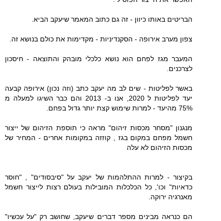
הבריטים באותו כיוון - זה גם כתוב המאמר שיעקב הביא.
צפון מערב אירופה - הסקנדיניות - מקדימות את כולם בנושא זה.
המעבר מגז לפחם הוא נושא כלכלי מובהק והתוצאה - חיסכון
לצרכנים.
באשר לפליטות - שים לב מה יעקב כתב (וזה נכון) אירופה קבעה
יעד לפליטות ל 2020, אנו ב- 2013 והם כבר השיגו למעלה מ
75% מהיעד - למרות שימוש קצת יותר גדול בפחם.
מנגנון "מסחר מכסות זיהום" מראה כי תוספת הזיהום של ייצור
חשמל מפחם במקום בגז , קוזזה במקומות אחרים - המחיר של
מכסות הזיהום לא עלה
בקיצור - למרות ההתלהמות של יעקב על "סיבסודים" , "חוסר
כדאיות" וכו', כל הכלכלות המובילות בעולם רצות לייצור חשמל
מאנרגיה ירוקה.
הם כנראה מבינים מספר דברים שיעקב, שחושב רק "על עכשיו"