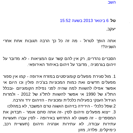
השב
טל
6 בינואר 2013 בשעה 15:52
יעקב,
אתה הופך לטרול - מה זה כל כך הרבה תגובות אחת אחרי
השניה?!
הסברים נהדרים, רק אין להם קשר עם המציאות - לא מדובר על
זיהום בגרמניה , מדובר על זיהום באיחוד האירופאי.
1. מול סגירת מפעלים קומוניסטים במזרח אירופה - קמו אין ספור
מפעלים חדשים ואת כמות המכוניות בצ'כיה פולין וכו היום אי
אפשר אפילו להשוות למה שהיה לפני נפילת הקומוניזם -ובכלל
התל"ג של 1990 אי אפשר להשוות לתל"ג של 2012 - ולמרות
הגידול הענקי בפעילות כלכלית ומכוניות - הזיהום ירד והרבה.
2.שפל כלכלי - הירידה בזיהום הושגה טרם המשבר, לא במהלכו
3. ייצוא מפעלים וזיהום לסין -זה אתה סתם אומר - תבדוק את
המספרים - זה פשוט לא התרחש באירופה - לסין עברו תעשיות
עתירות עבודה, לא עתירות אנרגיה וזיהום (תעשיית רכב,
כימיקלים, פלדה, מזון