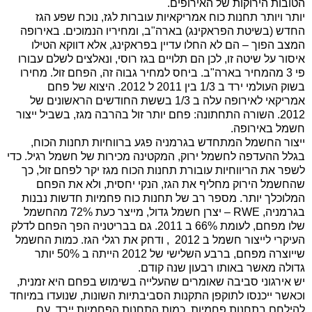
הטובות הירוקות של האירופים.
יותר ויותר תחנות כוח אמריקאיות עוברות לגז, נוכח שפע הגז
החדש (בשיטת הפראקינג) בארה"ב, ומחיריו הנמוכים. באירופה
המצב הפוך – הם לא החלו עדיין בפראקינג, אלא דווקא הטילו
איסור על שיטה זו, לכן הם תלויים בגז רוסי, ונאלצים לשלם עבורו
פי 3 מהמחיר בארה"ב. ביחס למחיר גבוה זה, הפחם זול. מחירו
בשוק העולמי ירד ב 1/3 בין 2011 ל 2012. היצוא של פחם
אמריקאי לאירופה עלה ב 1/3 בששת החודשים הראשונים של
2012. השורה התחתונה: פחם יותר זול בהרבה מגז, בשביל ייצור
חשמל באירופה.
ייצור החשמל המתחדש בגרמניה פגע ברווחיות תחנות הכוח,
בגלל ההעדפה לחשמל ירוק, המקטינה מכירות של חשמל רגיל. כדי
לשפר את הריווחיות עובורת תחנות הכוח מגז יקר לפחם זול, כך
שהחשמל הירוק מחליף את הגז, הנקי יחסית, ולא את הפחם
המלוכלך יותר. מספר רב של תחנות כוח פחמיות חדשות נבנות
בגרמניה,
RWE
– יצרן חשמל גדול, מייצר כעת 72% מהחשמל
שלו מפחם, לעומת 66% ב 2011. גם בבריטניה הפך הפחם לדלק
העיקרי לייצור חשמל ב 2012 , ודחק את רגלי הגז. כמות החשמל
שייוצרה מפחם, ברבע השלישי של 2012 הייתה ב 50% יותר
גדולה מאשר באותו רבעון שנה קודם.
יש אירגוני סביבה שאומרים שהעלייה בשימוש בפחם היא זמנית,
וכאשר ייכנסו לתוקפן התקנות הסביבתיות השונות, שנועדו במיוחד
להילחם בתחנות פחמיות, כמות התחנות הפחמיות יירד, עם