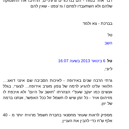
דבר אחד בטוח - הם בנו כורים גרעיניים, הרחיבו את התעסוקה
שלהם ולא השתעבדו לפחם / גז /נפט - שאין להם
בברכת - צא ולמד
טל
השב
טל
6 בינואר 2013 בשעה 16:07
ליוני,
גרתי הרבה שנים באירופה - לאיכות הסביבה שם אינני דואג....
הלוואי עלינו להגיע לרמה של צפון מערב אירופה... לצערי, בגלל
אנשים כמו יעקב שעפ"י הצהרתו "חושב על היום" ולא איכפת לו
מזיהום אויר - כל זמן שיש לו חשמל זול ככל האפשר, אנחנו ברמה
של יוון.
מספיק לראות שעוזר מחסנאי בחברת חשמל מרוויח יותר מ - 40
אלף ש"ח כדי להבין את העניין.