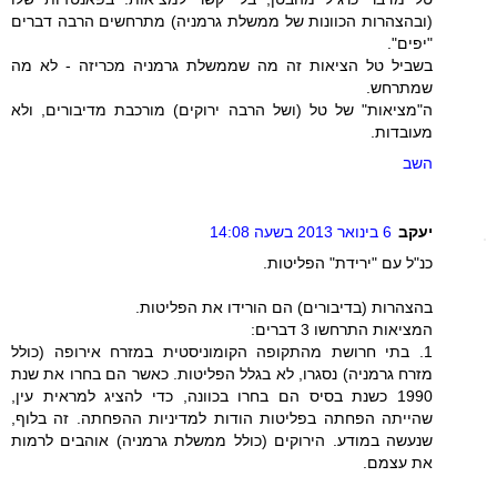
(ובהצהרות הכוונות של ממשלת גרמניה) מתרחשים הרבה דברים
"יפים".
בשביל טל הציאות זה מה שממשלת גרמניה מכריזה - לא מה
שמתרחש.
ה"מציאות" של טל (ושל הרבה ירוקים) מורכבת מדיבורים, ולא
מעובדות.
השב
יעקב
6 בינואר 2013 בשעה 14:08
כנ"ל עם "ירידת" הפליטות.
בהצהרות (בדיבורים) הם הורידו את הפליטות.
המציאות התרחשו 3 דברים:
1. בתי חרושת מהתקופה הקומוניסטית במזרח אירופה (כולל
מזרח גרמניה) נסגרו, לא בגלל הפליטות. כאשר הם בחרו את שנת
1990 כשנת בסיס הם בחרו בכוונה, כדי להציג למראית עין,
שהייתה הפחתה בפליטות הודות למדיניות ההפחתה. זה בלוף,
שנעשה במודע. הירוקים (כולל ממשלת גרמניה) אוהבים לרמות
את עצמם.