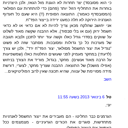
כי הוא מסובסד) יצר תחרות לא הוגנת מול הגאז, ולכן היצרניות
בוחרות את התחליף הזול יותר (פחם) כדי להתחרות עם הסולאר
(המסובסדף כאמור). התוצאה הסופית (!!) היא שעם כל תעדוף
האנרגיה הירוקה לא חלה כמעט ירידה בייצור הפד"ח.
אני יחושב שהלקח מכאן צריך להיות לא אם כדאי או לא כדאי
חשמל ירוק (עם או בלי סבסוד), אלא ההבנה שקשה מאוד לשלוט
על שווקים בסדרי גודל כאלו וקשה עוד יותר לתכנן ולנבא תגובה
של מערכות כל כך גדולות ומסובכות. מסתבר שזה לא פשוט
"נגדיל את יצור החשמל מסולאר, יצור הפד"ח ירד", ולכן יש צורך
(לדעתי) במחקר מעמיק לפני שעושים החלטות כאלו (שמשפיעות
על הרבה מאוד אנשים). מחקר, בגדול, מוריד את הצורך בניחוש
(אפילו מושכל) של התוצאה. ההבנה שצריך מחקר, לצערי, דורשת
מידה מסויימת של ענווה, שהיא תכונה שאין לרוב הפוליטיקאים...
השב
טל
6 בינואר 2013 בשעה 11:55
יוני,
הגרמנים כבר החליטו - הם מעבירים את ייצור החשמל לאנרגיות
מתחדשות, סוגרים את הכורים הגרעיניים - מצמצמים ככל
האפשר את הייצור הפוסילי.