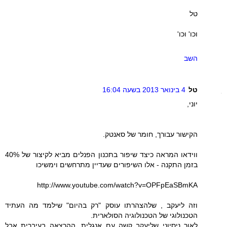
טל
וכו' וכו'
השב
טל
4 בינואר 2013 בשעה 16:04
יוני,
הקישור עבורך, חומר של סאנטק.
ווידאו המראה כיצד שיפור בתכנון הפנלים מביא לקיצור של 40%
בזמן התקנה - אלו השיפורים שעדיין מתרחשים וימשיכו
http://www.youtube.com/watch?v=OPFpEaSBmKA
וזה ליעקב , שלהצהרתו עוסק "רק בהיום" שילמד מה העתיד
הטכנולוגי של הטכנולוגיה הסולארית.
לאור ניסיוני שליעקב קשה עם אנגלית, ההרצאה בעיברית אבל