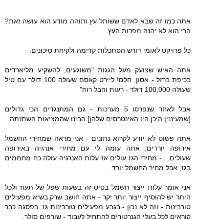
אתה כמו זה שבא לאדם ששותל עץ ותוהה מודע הוא עושה זאת?
הרי הוא לא יהנה מפרות העץ....
כל פרויקט לאומי דורש הסתכלות קדימה ולקיחת סיכונים.
אתה האיש שצועק מעל הגגות "משוגעים, להשקיע מליארדים
בכיפת ברזל - אסון, חלם! ליירט קאסם שעולה 100 דולר עם טיל
שעולה 100,000 דולר - רעות והבל רוח"
אבל לאחר שנפרסו 5 מערכות - גם המתנגדים הכי גדולים
[שמעיננין היכן היו האינטרסים שלהן] הבינו שהמציאות השתנתה
אתה פשוט לא יודע לקרוא נתונים - אני מראה שמחירי החשמל
אירופה יורדים, אתה עומה לי עם מחירי אנרגיה באירופה
שעולים... - מחירי הגז עולים אז עלות האנרגיה עולה כח מחממים
בגז, אבל מחיר החשמל יורד.
אני אומר עלות ייצור חשמל בסיס זה בשעות שפל של תעוז ולכל
היתר יש להוסיף ייצור יותר יקר - אתה חושב שרק בשיא מפעילים
טורבינות - וזה לא נכון - בגבע מפעילים טורבינות גז, בפסגה כבר
קוראים לכל בעלי הגנרטורים להתחיל לעבוד - שורפים סולר.