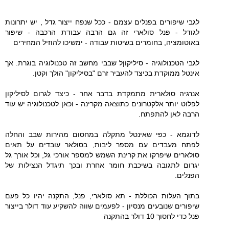
לגבי שיפורים בפנלים עצמם - ככל שנפח ייצור גדל , יש יתרונות
לגודל - פנל סולארי זה גם הרבה עבודת הרכבה - שיפור
באוטומציה, בחומרים בשיטות עבודה - ימשיכו להוזיל המחירים
לגבי הטכנולוגיה - סיליקוןל שבבי מחשב זה טכנולוגיה בוגרת. אך
אינטל ממוקדת בכיצד להעביר זרם "בסיליקון" הולך וקטן.
אנרגיה סולארית מתמקדת בדבר אחר - כיצד לגרום לסיליקון
לפלוט יותר אלקטרונים כתוצאה מקרינה - וכאן לטכנולוגיה יש עוד
הרבה לאן להתפתח.
לדוגמא - כפי שאינטל מתקלה במחסום מהירות שבב והחלה
לפתח מעבדים עם מספר ליבות, בסולאר עובדים על תאים
סולארים שיפרקו את קרינת השמש למספר אורכי גל, וכל אורך גל
יגרום לתגובה בשיכבת חומר אחרת ובכך תיגדל הנצילות של
הפנלים.
בתוך העלות הכוללת - תא סולארי, פנל, התקנה יהיו כל פעם
שיפורים שנובעים מנסיון - לפעמים שווה להשקיע עוד דולר בייצור
פנל כדי לחסוך 10 דולר בהתקנה