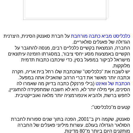
כלכליסט מביא כתבה מורחבת
על חברת סאנטק הסינית, היצרנית
הגדולה של פאנלים סולאריים.
החברה, הנמצאת בקשיים כלכליים רבים, מנסה להתגבר על
הקשיים באמצעות מסע יחסי ציבור, במסגרתו הזמינה עיתונאים
מישראל לביקור במפעל בסין, כדי שיכתבו כתבות תדמית
מלוקקות.
יש לשבח את "כלכליסט" שהכתבת שלו רחל בית אריה, חקרה
וכתבה יותר מאשר את דברי הרהב שהאכילו אתה במפעל.
הכתבת של וואינט
(בילי פרנקל) כתבה בדיוק מה שאמרו לה
הסינים, אף מילה יותר לא, היא לא חשבה שמתפקידה להתעניין,
לחפש ברשת, ולהביא אינפורמציה יותר מלאה ואובייקטיבית.
קטעים מ"כלכליסט":
סאנטק, שקמה רק ב־2001, הפכה בתוך שנים ספורות לחברת
הסולאר הגדולה בעולם. עשרות מיליוני פאנלים של החברה
מותקנים היום ביותר מ־80 מדינות
.