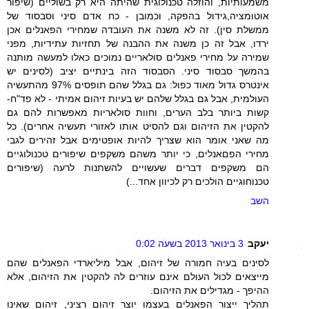
משמעותיות, והוזלה טכנולוגית שהיתה היא רק בשוליים (שיפור
אוטומציה,גידול בהפקה, וכמובן - כח אדם סיני וסבסוד של
ממשלת סין). זה לא משנה את העובדה שמחירי הפאנלים אכן
ירדו, אבל זה כן משנה את ההבנה של תחזיות עתידיות, מפני
שמירה על מחירי פאנלים סולאריים נמוכים כאלו למעשה מותנה
בהמשך סבסוד סיני. הסבסוד הזה בינתיים יציב (לסינים יש
אינטרס גדול מאוד כפול: גם בגלל שהם תופסים 97% מהתעשיה
העולמית, אבל גם בגלל שלהם יש בעיות זיהום אמיתי - לא פד"ח-
קשות ביותר בלב הערים, וחוות סולאריות מאפשרות להם גם
להקטין את הזיהום וגם להסיט אותו לאזורי תעשיה אחרים). כל
מה שאני אומר הוא שצריך להיות אופטימים אבל זהירים לגבי
מחירי הפםאנלים, כי יותר משהם משקפים שיפורים טכנולוגיים
הם משקפים דברים שעשויים להשתנות לרעה (שיפורים
טכנוחוגיים הולכים רק לכיוון אחד...)
השב
יעקב
3 בינואר 2013 בשעה 0:02
לסינים בעיה חמורה של זיהום, אבל מיליארדי הפאנלים שהם
מייצאים לכול העולם אינם עוזרים לה להקטין את הזיהום, אלא
ההיפך - מגדילים את הזיהום.
תהליך ייצור הפאנלים בעצמו יוצר זיהום רציני, זיהום שאינו