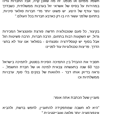
חשמל מפחם או מנפט. זה מה שאכן קרה, אבל החברות גדלו
במהירות על בסיס של אשראי זול בערבות ממשלתית, כשבדרך
נוצר עודף של היצע. יש פשוט יותר מדי חברות סולאר סיניות,
בתחום שלפני עשור היו בו רק כארבע חברות בכל העולם."
בקיצור, כל פעם שטכנולוגיה חדשה פורצת ופוטנציאל המכירות
גדול, יש השקעות רבות בתחום, הרבה חברות, הרבה פשיטות רגל
אבל בסוף יש קונסלידציה ומנצחים - בסולאר אנו עוד לא בחצי
הדרך. פריצות טכנולוגיות עוד לפניינו
תסביר את ההבדל בין התמיכה הסינית בסנטק, לתמיכה בישראל
כבר 60 שנה בתעשחה צבאית למינה או של חברת החשמל, -
נראה בדיוק אותו דבר - הלוואות של בנקים בלי סוף, ערבויות
ממשלתיות וכו
מעניין שעל הכתבת אתה אומר:
"היא לא חשבה שמתפקידה להתעניין, לחפש ברשת, ולהביא
אינפורמציה יותר מלאה ואובייקטיבית."