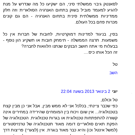
לסאנטק גיבוי ממשלתי סיני, הם ישקיעו כל מה שנדרש על מנת
להגיע למעמד מוביל בשוק בתחום האנרגיה הסולארית וזה חלק
ממדיניות ממשלתית סינית בתחום האנרגיה - הם גם קונים
מכרות פחם בכל העולם.
בסין, בניגוד למדינות דמוקרטיות, לחובות של חברות אין כל
משמעות. תרצה הממשלה - תימחק חובות או תשקיע הון נוסף -
בבעלות מי אתה חושב הבנקים שנתנו הלוואות לחברה?
זה הכל אותו כיס....
טל
השב
יוני
2 בינואר 2013 בשעה 22:04
טל וכולם,
כפי שכבר ציינתי, בכלכל אני לא ממש מבין, אבל אני כן מבין קצת
בטכנולוגיה... אין שום ויכוח בין המומחים שהירידה במחירים אינה
קשורה להתפתחות טכנולוגית או בגרות טכנולוגית. הטכנולוגיה של
הפקת תאים סולאריים דומה מאוד תטכנולוגיה של טרנזיסטורים
(למשל אינטל וכו) והיא כבר מאוד בוגרת. אין (לצערי) פריצות דרך