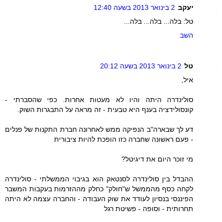
יעקב
2 בינואר 2013 בשעה 12:40
טל: בלה... בלה... בלה...
השב
טל
2 בינואר 2013 בשעה 20:12
איל,
סולינדרה היתה והיו לא מעטות אחרות. כפי שהסברתי -
קונסולידציה בענף היא טבעית - זה מראה על התבגרות השוק.
דע לך שבארה"ב הנפיקה ממש לאחרונה חברת התקנות של פנלים
- פעם ראשונה שחברה כזו הופכת להיות ציבורית
מי זוכר היום את דיגיטל?
ההבדל בין סולינדרה לסנטאק הוא בגיבוי הממשלתי - סולינדרה
לקחה כסף מהממשל ש"חולק" כחלק מההזרמות בעקבות המשבר
הפיננסי בנסיון לעודד את שוק העבודה - והחברה עצמה לא היתה
תחרותית - וסופה - פשיטת רגל