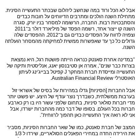
אבל לא הכל ורוד במה שנחשב ליהלום שבכתר התעשייה הסינית.
מתחילת השנה הולכים ומתרבים הדיווחים על חובות כבדים
והסתבכויות רבות. החברה, הרשומה למסחר בניו יורק, סגרה
השנה קו ייצור אחד, רשמה הפסד של מיליארד דולר ב־2011
וצפויה לדווח על הפסדים כבדים גם ב־2012. ההפסדים שלה
גדולים כל כך עד שאפשרות ממשית למחיקתה מהמסחר הועלתה
השנה.
"במדינה אחרת סאנטק כנראה הייתה פושטת רגל, היא נמצאת
בצרות כבר שנים", אמרה אן סטיבנסון יאנג, אנליסטית ותיקה של
התעשייה ומייסדת חברת המחקר
J
קפיטל בבייג'ינג לעיתון
האוסטרלי
Australian Financial Review
.
אבל החברות [הסיניות] גדלו במהירות על בסיס של אשראי זול
בערבות ממשלתית, כשבדרך נוצר עודף של היצע. יש פשוט יותר
מדי חברות סולאר סיניות, בתחום שלפני עשור היו בו רק כארבע
חברות בכל העולם. בסופו של דבר כמה מהחברות ישרדו, אבל
אני לא רואה איך התעשייה כאן תהפוך לרווחית".
המצב של חברת סאנטק, כמו של שאר החברות הסיניות, מסביר
את הירידה החדה במחירי הפאנלים הסולאריים, שירדו ל 1/3