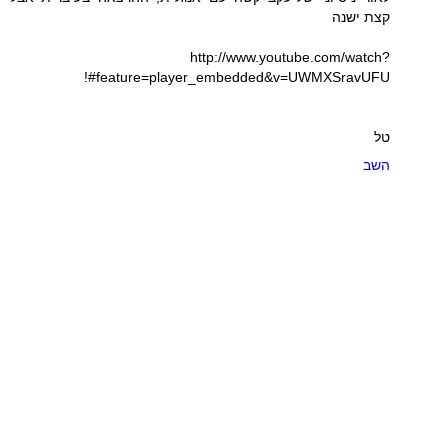
קצת ישנה
http://www.youtube.com/watch?
feature=player_embedded&v=UWMXSravUFU#!
טל
השב