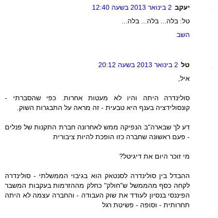
יעקב
2 בינואר 2013 בשעה 12:40
טל: בלה... בלה... בלה...
השב
טל
2 בינואר 2013 בשעה 20:12
איל,
סולינדרה היתה והיו לא מעטות אחרות. כפי שהסברתי -
קונסולידציה בענף היא טבעית - זה מראה על התבגרות השוק.
דע לך שבארה"ב הנפיקה ממש לאחרונה חברת התקנות של פנלים
- פעם ראשונה שחברה כזו הופכת להיות ציבורית
מי זוכר היום את דיגיטל?
ההבדל בין סולינדרה לסנטאק הוא בגיבוי הממשלתי - סולינדרה
לקחה כסף מהממשל ש"חולק" כחלק מההזרמות בעקבות המשבר
הפיננסי בנסיון לעודד את שוק העבודה - והחברה עצמה לא היתה
תחרותית - וסופה - פשיטת רגל