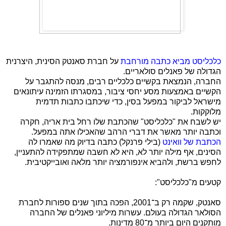
כלכליסט מביא כתבה מורחבת
על חברת סאנטק הסינית, היצרנית
הגדולה של פאנלים סולאריים.
החברה, הנמצאת בקשיים כלכליים רבים, מנסה להתגבר על
הקשיים באמצעות מסע יחסי ציבור, במסגרתו הזמינה עיתונאים
מישראל לביקור במפעל בסין, כדי שיכתבו כתבות תדמית
מלוקקות.
יש לשבח את "כלכליסט" שהכתבת שלו רחל בית אריה, חקרה
וכתבה יותר מאשר את דברי הרהב שהאכילו אתה במפעל.
הכתבת של וואינט
(בילי פרנקל) כתבה בדיוק מה שאמרו לה
הסינים, אף מילה יותר לא, היא לא חשבה שמתפקידה להתעניין,
לחפש ברשת, ולהביא אינפורמציה יותר מלאה ואובייקטיבית.
קטעים מ"כלכליסט":
סאנטק, שקמה רק ב־2001, הפכה בתוך שנים ספורות לחברת
הסולאר הגדולה בעולם. עשרות מיליוני פאנלים של החברה
מותקנים היום ביותר מ־80 מדינות
.