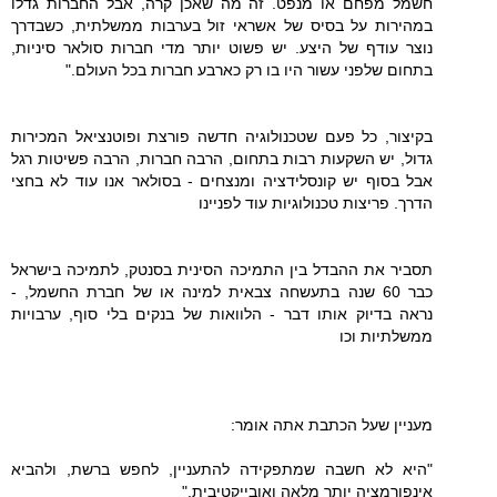
חשמל מפחם או מנפט. זה מה שאכן קרה, אבל החברות גדלו
במהירות על בסיס של אשראי זול בערבות ממשלתית, כשבדרך
נוצר עודף של היצע. יש פשוט יותר מדי חברות סולאר סיניות,
בתחום שלפני עשור היו בו רק כארבע חברות בכל העולם."
בקיצור, כל פעם שטכנולוגיה חדשה פורצת ופוטנציאל המכירות
גדול, יש השקעות רבות בתחום, הרבה חברות, הרבה פשיטות רגל
אבל בסוף יש קונסלידציה ומנצחים - בסולאר אנו עוד לא בחצי
הדרך. פריצות טכנולוגיות עוד לפניינו
תסביר את ההבדל בין התמיכה הסינית בסנטק, לתמיכה בישראל
כבר 60 שנה בתעשחה צבאית למינה או של חברת החשמל, -
נראה בדיוק אותו דבר - הלוואות של בנקים בלי סוף, ערבויות
ממשלתיות וכו
מעניין שעל הכתבת אתה אומר:
"היא לא חשבה שמתפקידה להתעניין, לחפש ברשת, ולהביא
אינפורמציה יותר מלאה ואובייקטיבית."