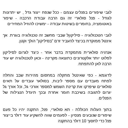
לגבי שיפורים בפנלים עצמם - ככל שנפח ייצור גדל , יש יתרונות
לגודל - פנל סולארי זה גם הרבה עבודת הרכבה - שיפור
באוטומציה, בחומרים בשיטות עבודה - ימשיכו להוזיל המחירים
לגבי הטכנולוגיה - סיליקוןל שבבי מחשב זה טכנולוגיה בוגרת. אך
אינטל ממוקדת בכיצד להעביר זרם "בסיליקון" הולך וקטן.
אנרגיה סולארית מתמקדת בדבר אחר - כיצד לגרום לסיליקון
לפלוט יותר אלקטרונים כתוצאה מקרינה - וכאן לטכנולוגיה יש עוד
הרבה לאן להתפתח.
לדוגמא - כפי שאינטל מתקלה במחסום מהירות שבב והחלה
לפתח מעבדים עם מספר ליבות, בסולאר עובדים על תאים
סולארים שיפרקו את קרינת השמש למספר אורכי גל, וכל אורך גל
יגרום לתגובה בשיכבת חומר אחרת ובכך תיגדל הנצילות של
הפנלים.
בתוך העלות הכוללת - תא סולארי, פנל, התקנה יהיו כל פעם
שיפורים שנובעים מנסיון - לפעמים שווה להשקיע עוד דולר בייצור
פנל כדי לחסוך 10 דולר בהתקנה