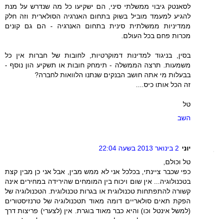
לסאנטק גיבוי ממשלתי סיני, הם ישקיעו כל מה שנדרש על מנת
להגיע למעמד מוביל בשוק בתחום האנרגיה הסולארית וזה חלק
ממדיניות ממשלתית סינית בתחום האנרגיה - הם גם קונים
מכרות פחם בכל העולם.
בסין, בניגוד למדינות דמוקרטיות, לחובות של חברות אין כל
משמעות. תרצה הממשלה - תימחק חובות או תשקיע הון נוסף -
בבעלות מי אתה חושב הבנקים שנתנו הלוואות לחברה?
זה הכל אותו כיס....
טל
השב
יוני
2 בינואר 2013 בשעה 22:04
טל וכולם,
כפי שכבר ציינתי, בכלכל אני לא ממש מבין, אבל אני כן מבין קצת
בטכנולוגיה... אין שום ויכוח בין המומחים שהירידה במחירים אינה
קשורה להתפתחות טכנולוגית או בגרות טכנולוגית. הטכנולוגיה של
הפקת תאים סולאריים דומה מאוד תטכנולוגיה של טרנזיסטורים
(למשל אינטל וכו) והיא כבר מאוד בוגרת. אין (לצערי) פריצות דרך