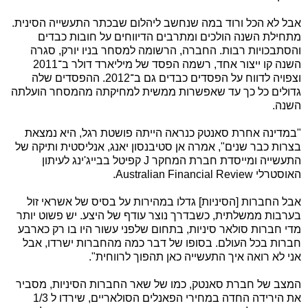
אבל לא הכל ורוד במה שנחשב ליהלום שבכתר התעשייה הסינית.
מתחילת השנה הולכים ומתרבים הדיווחים על חובות כבדים
והסתבכויות רבות. החברה, הרשומה למסחר בניו יורק, סגרה
השנה קו ייצור אחד, רשמה הפסד של מיליארד דולר ב־2011
וצפויה לדווח על הפסדים כבדים גם ב־2012. ההפסדים שלה
גדולים כל כך עד שאפשרות ממשית למחיקתה מהמסחר הועלתה
השנה.
"במדינה אחרת סאנטק כנראה הייתה פושטת רגל, היא נמצאת
בצרות כבר שנים", אמרה אן סטיבנסון יאנג, אנליסטית ותיקה של
התעשייה ומייסדת חברת המחקר
J
קפיטל בבייג'ינג לעיתון
האוסטרלי
Australian Financial Review
.
אבל החברות [הסיניות] גדלו במהירות על בסיס של אשראי זול
בערבות ממשלתית, כשבדרך נוצר עודף של היצע. יש פשוט יותר
מדי חברות סולאר סיניות, בתחום שלפני עשור היו בו רק כארבע
חברות בכל העולם. בסופו של דבר כמה מהחברות ישרדו, אבל
אני לא רואה איך התעשייה כאן תהפוך לרווחית".
המצב של חברת סאנטק, כמו של שאר החברות הסיניות, מסביר
את הירידה החדה במחירי הפאנלים הסולאריים, שירדו ל 1/3