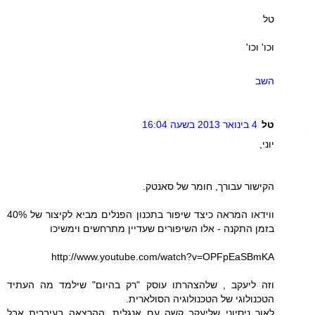
טל
וכו' וכו'
השב
טל
4 בינואר 2013 בשעה 16:04
יוני,
הקישור עבורך, חומר של סאנטק.
ווידאו המראה כיצד שיפור בתכנון הפנלים מביא לקיצור של 40%
בזמן התקנה - אלו השיפורים שעדיין מתרחשים וימשיכו
http://www.youtube.com/watch?v=OPFpEaSBmKA
וזה ליעקב , שלהצהרתו עוסק "רק בהיום" שילמד מה העתיד
הטכנולוגי של הטכנולוגיה הסולארית.
לאור ניסיוני שליעקב קשה עם אנגלית, ההרצאה בעיברית אבל