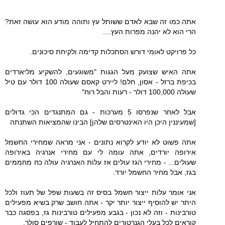
אתה כמו זה שבא לאדם ששותל עץ ותוהה מודע הוא עושה זאת?
הרי הוא לא יהנה מפרות העץ....
כל פרויקט לאומי דורש הסתכלות קדימה ולקיחת סיכונים.
אתה האיש שצועק מעל הגגות "משוגעים, להשקיע מליארדים
בכיפת ברזל - אסון, חלם! ליירט קאסם שעולה 100 דולר עם טיל
שעולה 100,000 דולר - רעות והבל רוח"
אבל לאחר שנפרסו 5 מערכות - גם המתנגדים הכי גדולים
[שמעיננין היכן היו האינטרסים שלהן] הבינו שהמציאות השתנתה
אתה פשוט לא יודע לקרוא נתונים - אני מראה שמחירי החשמל
אירופה יורדים, אתה עומה לי עם מחירי אנרגיה באירופה
שעולים... - מחירי הגז עולים אז עלות האנרגיה עולה כח מחממים
בגז, אבל מחיר החשמל יורד.
אני אומר עלות ייצור חשמל בסיס זה בשעות שפל של תעוז ולכל
היתר יש להוסיף ייצור יותר יקר - אתה חושב שרק בשיא מפעילים
טורבינות - וזה לא נכון - בגבע מפעילים טורבינות גז, בפסגה כבר
קוראים לכל בעלי הגנרטורים להתחיל לעבוד - שורפים סולר.