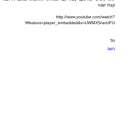
קצת ישנה
http://www.youtube.com/watch?
feature=player_embedded&v=UWMXSravUFU#!
טל
השב