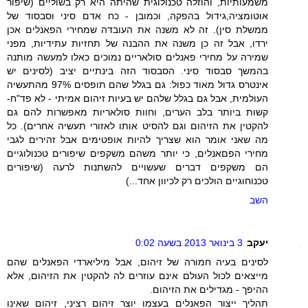
משמעותיות, והוזלה טכנולוגית שהיתה היא רק בשוליים (שיפור
אוטומציה,גידול בהפקה, וכמובן - כח אדם סיני וסבסוד של
ממשלת סין). זה לא משנה את העובדה שמחירי הפאנלים אכן
ירדו, אבל זה כן משנה את ההבנה של תחזיות עתידיות, מפני
שמירה על מחירי פאנלים סולאריים נמוכים כאלו למעשה מותנה
בהמשך סבסוד סיני. הסבסוד הזה בינתיים יציב (לסינים יש
אינטרס גדול מאוד כפול: גם בגלל שהם תופסים 97% מהתעשיה
העולמית, אבל גם בגלל שלהם יש בעיות זיהום אמיתי - לא פד"ח-
קשות ביותר בלב הערים, וחוות סולאריות מאפשרות להם גם
להקטין את הזיהום וגם להסיט אותו לאזורי תעשיה אחרים). כל
מה שאני אומר הוא שצריך להיות אופטימים אבל זהירים לגבי
מחירי הפםאנלים, כי יותר משהם משקפים שיפורים טכנולוגיים
הם משקפים דברים שעשויים להשתנות לרעה (שיפורים
טכנוחוגיים הולכים רק לכיוון אחד...)
השב
יעקב
3 בינואר 2013 בשעה 0:02
לסינים בעיה חמורה של זיהום, אבל מיליארדי הפאנלים שהם
מייצאים לכול העולם אינם עוזרים לה להקטין את הזיהום, אלא
ההיפך - מגדילים את הזיהום.
תהליך ייצור הפאנלים בעצמו יוצר זיהום רציני, זיהום שאינו