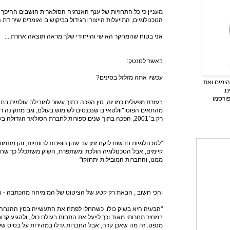
מעניין כי כל התחזיות של ענף האנרגיה הסולארית חושבים ההיפך 
הטכנולוגיים, התייעלות הייצור והגידול בביקושים ואומרים שירידת
אני בטוח שהמחקר האישי והייחודי שלך מראה תוצאה אחרת....
באשר לסנטק:
עכשיו אתה מזלזל בסינים?
ימים ואת
ם,
פורסמו
מהתאים הפוטו־וולטאיים שנכנסים לשימוש בעולם, וגם מתקינה 
רק ב־2001, הפכה בתוך שנים ספורות לחברת הסולאר הגדולה בעולם"
"לטכנולוגיות חדשות לוקח זמן עד שהן הופכות לרווחיות, והן מתמוד
קיימים, אבל הטכנולוגיה הולכת ומשתפרת, השוק משתכלל כך שחל
ממנו, והחברות המובילות יתחזקו"
והכי חשוב , הבאת רק קטע של הציטוט של המומיחה מהכתבה - ה
"הבעיה היא בשוק כולו. כשהחלו לפתח את התעשייה בסין ההנחה ה
במחיר תחרותי מאוד וכך לייעל את התחום בעולם כולו, ולהגיע קר
מנפט. זה מה שאכן קרה, אבל החברות גדלו במהירות על בסיס של