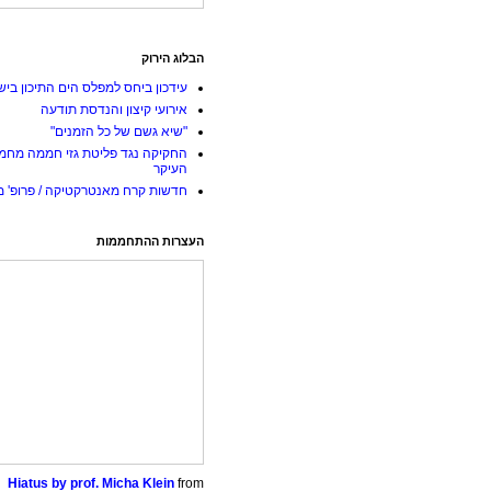
הבלוג הירוק
עידכון ביחס למפלס הים התיכון ביש
אירועי קיצון והנדסת תודעה
"שיא גשם של כל הזמנים"
החקיקה נגד פליטת גזי חממה מחמ
העיקר
חדשות קרח מאנטרקטיקה / פרופ' מי
העצרות ההתחממות
Hiatus by prof. Micha Klein
from