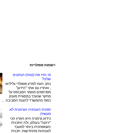
רשומות פופולריות
מי הזיז את (טווח) הנתונים
שלנו?
כתב העת למדע פופולרי גליליאו
, ואחריו גם אתר "הידען"
מפרסמים מאמר המבוסס על
מחקר שנערך במסגרת מענק
כספי מהמשרד להגנת הסביבה. ...
תפנית האנרגיה הגרמנית לא
מעשית.
כידוע גרמניה היא הארץ הכי
"ירוקה" בעולם, ולה התכנית
השאפתנית ביותר למעבר
לאנרגיות מתחדשות. תכנית