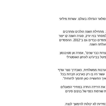
ת לחברת הסולאר הגדולה בעולם. עשרות מיליוני
. מתחילת השנה הולכים ומתרבים
סחר בניו יורק, סגרה השנה קו ייצור
אחד, רשמה הפסד של מיליארד דולר ב־2011 וצפויה לדווח על הפסדים כבדים גם ב־2012. ההפסדים
עלתה השנה.
ות כבר שנים", אמרה אן סטיבנסון
טל בבייג'ינג לעיתון האוסטרלי
בערבות ממשלתית, כשבדרך נוצר עודף
 עשור היו בו רק כארבע חברות בכל
יך התעשייה כאן תהפוך לרווחית".
את הירידה החדה במחירי הפאנלים
ות הסיניות שורפות כסף של בנקים סיניים
סידיות לא יכולות להימשך לנצח.