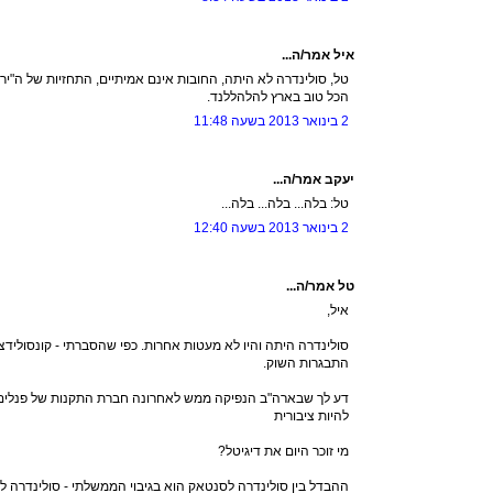
איל אמר/ה...
טל, סולינדרה לא היתה, החובות אינם אמיתיים, התחזיות של ה"ירוק
הכל טוב בארץ להלהללנד.
2 בינואר 2013 בשעה 11:48
יעקב אמר/ה...
טל: בלה... בלה... בלה...
2 בינואר 2013 בשעה 12:40
טל אמר/ה...
איל,
סולינדרה היתה והיו לא מעטות אחרות. כפי שהסברתי - קונסולידצ
התבגרות השוק.
דע לך שבארה"ב הנפיקה ממש לאחרונה חברת התקנות של פנלים 
להיות ציבורית
מי זוכר היום את דיגיטל?
ההבדל בין סולינדרה לסנטאק הוא בגיבוי הממשלתי - סולינדרה