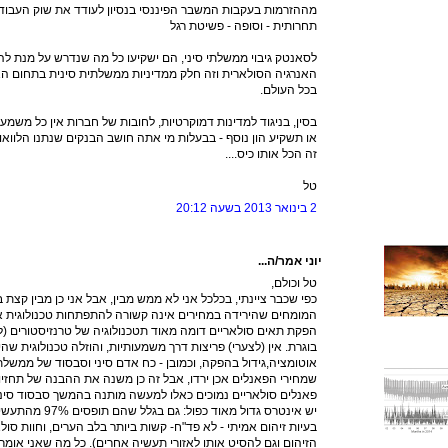
מההזרמות בעקבות המשבר הפיננסי בנסיון לעודד את שוק העבוד
תחרותית - וסופה - פשיטת רגל
לסאנטק גיבוי ממשלתי סיני, הם ישקיעו כל מה שנדרש על מנת ל
האנרגיה הסולארית וזה חלק ממדיניות ממשלתית סינית בתחום האנ
בכל העולם.
בסין, בניגוד למדינות דמוקרטיות, לחובות של חברות אין כל משמ
או תשקיע הון נוסף - בבעלות מי אתה חושב הבנקים שנתנו הלווא
זה הכל אותו כיס....
טל
2 בינואר 2013 בשעה 20:12
יוני אמר/ה...
טל וכולם,
כפי שכבר ציינתי, בכלכל אני לא ממש מבין, אבל אני כן מבין קצת בטכ
המומחים שהירידה במחירים אינה קשורה להתפתחות טכנולוגית או 
הפקת תאים סולאריים דומה מאוד תטכנולוגיה של טרנזיסטורים (למ
בוגרת. אין (לצערי) פריצות דרך משמעותיות, והוזלה טכנולוגית שה
אוטומציה,גידול בהפקה, וכמובן - כח אדם סיני וסבסוד של ממשל
שמחירי הפאנלים אכן ירדו, אבל זה כן משנה את ההבנה של תחזיות
פאנלים סולאריים נמוכים כאלו למעשה מותנה בהמשך סבסוד סיני.
יש אינטרס גדול מאו
בעיות זיהום אמיתי - לא פד"ח- קשות ביותר בלב הערים, וחוות ס
הזיהום וגם להסיט אותו לאזורי תעשיה אחרים). כל מה שאני אומר