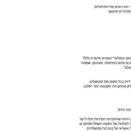
- הם רואים את הפיתוחים
 המחירים תימשך.
בעזרת מפעלים כמו זה, סין הפכה בתוך עשור למובילה עולמית בתחום הסולארי כשהיא מייצרת 70%
רבים מהם בתחומה. סאנטק, שקמה
דות בכל מקום מול מונופולים
ק מהחברות הקטנות יותר ייפלטו
נה היתר:
יתה שהחברות הסיניות יוכלו לייצר
וב לעלויות של הפקת חשמל מפחם או
 אשראי זול בערבות ממשלתית,