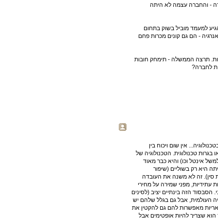
ה - והחברה עצמה לא היתה
הגיע למעמד מוביל בשוק בתחום
רגיה - הם גם קונים מכרות פחם
עות. תרצה הממשלה - תימחק חובות
ות לחברה?
נולוגיה... אין שום ויכוח בין
בגרות טכנולוגית. הטכנולוגיה של
של אינטל וכו) והיא כבר מאוד
יתה היא רק בשוליים (שיפור
ת סין). זה לא משנה את העובדה
 עתידיות, מפני שמירה על מחירי
 הסבסוד הזה בינתיים יציב (לסינים
ד כפול: גם בגלל שהם תופסים 97% מהתעשיה העולמית, אבל גם בגלל שלהם יש
ולאריות מאפשרות להם גם להקטין את
 הוא שצריך להיות אופטימים אבל