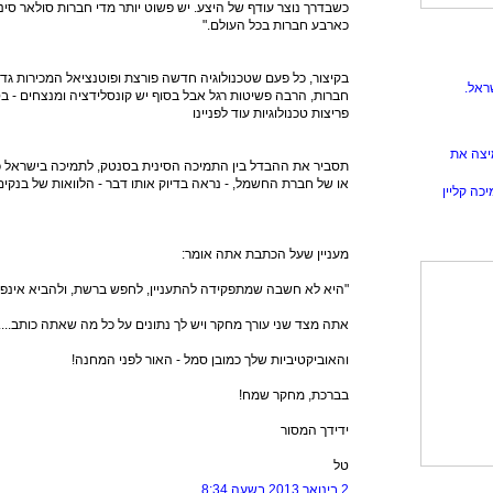
כשבדרך נוצר עודף של היצע. יש פשוט יותר מדי חברות סולאר סיני
כארבע חברות בכל העולם."
בקיצור, כל פעם שטכנולוגיה חדשה פורצת ופוטנציאל המכירות גד
ראל.
חברות, הרבה פשיטות רגל אבל בסוף יש קונסלידציה ומנצחים - בס
פריצות טכנולוגיות עוד לפניינו
יצה את
או של חברת החשמל, - נראה בדיוק אותו דבר - הלוואות של בנקים 
כה קליין
מעניין שעל הכתבת אתה אומר:
"היא לא חשבה שמתפקידה להתעניין, לחפש ברשת, ולהביא אינפורמ
אתה מצד שני עורך מחקר ויש לך נתונים על כל מה שאתה כותב....
והאוביקטיביות שלך כמובן סמל - האור לפני המחנה!
בברכת, מחקר שמח!
ידידך המסור
טל
2 בינואר 2013 בשעה 8:34