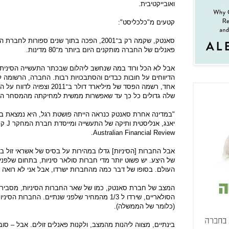
ואובייקטיבית.
קטעים מ"כלכליסט":
סאנטק, שקמה רק ב־2001, הפכה בתוך שנים ספורו
פאנלים של החברה מותקנים היום ביותר מ־80 מדינות
.
אבל לא הכל ורוד במה שנחשב ליהלום שבכתר התעשייה הסינית
הדיווחים על חובות כבדים והסתבכויות רבות. החברה, הרשומה למ
שלה גדולים כל כך עד שאפשרות ממשית למחיקתה מהמסחר הו
"במדינה אחרת סאנטק כנראה הייתה פושטת רגל, היא נמצאת בצר
יאנג, אנליסטית ותיקה של התעשייה ומייסדת חברת המחקר
J
קפי
.
Australian Financial Review
אבל החברות [הסיניות] גדלו במהירות על בסיס של אשראי זול 
של היצע. יש פשוט יותר מדי חברות סולאר סיניות, בתחום שלפני
העולם. בסופו של דבר כמה מהחברות ישרדו, אבל אני לא רואה א
המצב של חברת סאנטק, כמו של שאר החברות הסיניות, מסביר 
הסולאריים, שירדו ל 1/3 מהמחיר שלפני שנתיים. החבר
(כלומר של הממשלה).
בינתיים, מצווה ליהנות מהמצב, ולקנות פאנלים זולים. אבל – סוב